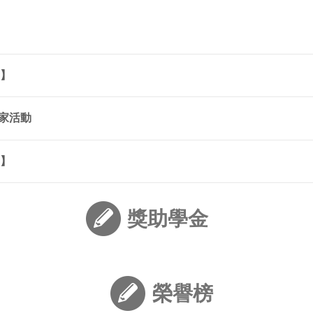
司】
娘家活動
司】
獎助學金
榮譽榜