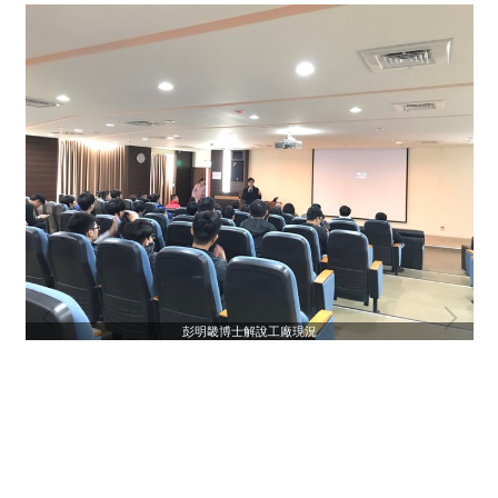
彭明畿博士解說工廠現況